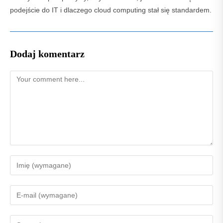
podejście do IT i dlaczego cloud computing stał się standardem.
Dodaj komentarz
Comment
Enter
your
name
Enter
or
your
username
email
Enter