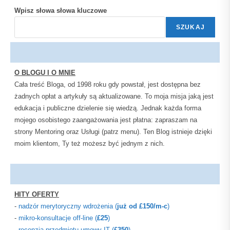
Wpisz słowa słowa kluczowe
SZUKAJ
O BLOGU I O MNIE
Cała treść Bloga, od 1998 roku gdy powstał, jest dostępna bez
żadnych opłat a artykuły są aktualizowane. To moja misja jaką jest
edukacja i publiczne dzielenie się wiedzą. Jednak każda forma
mojego osobistego zaangażowania jest płatna: zapraszam na
strony Mentoring oraz Usługi (patrz menu). Ten Blog istnieje dzięki
moim klientom, Ty też możesz być jednym z nich.
HITY OFERTY
-
nadzór merytoryczny wdrożenia (
już od
£
150
/m-c
)
-
mikro-konsultacje off-line (
£25
)
-
recenzja przedmiotu umowy IT (
£350
)