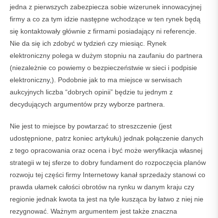
jedna z pierwszych zabezpiecza sobie wizerunek innowacyjnej
firmy a co za tym idzie następne wchodzące w ten rynek będą
się kontaktowały głównie z firmami posiadający ni referencje.
Nie da się ich zdobyć w tydzień czy miesiąc. Rynek
elektroniczny polega w dużym stopniu na zaufaniu do partnera
(niezależnie co powiemy o bezpieczeństwie w sieci i podpisie
elektroniczny,). Podobnie jak to ma miejsce w serwisach
aukcyjnych liczba “dobrych opinii” będzie tu jednym z
decydujących argumentów przy wyborze partnera.
Nie jest to miejsce by powtarzać to streszczenie (jest
udostępnione, patrz koniec artykułu) jednak połączenie danych
z tego opracowania oraz ocena i być może weryfikacja własnej
strategii w tej sferze to dobry fundament do rozpoczęcia planów
rozwoju tej części firmy Internetowy kanał sprzedaży stanowi co
prawda ułamek całości obrotów na rynku w danym kraju czy
regionie jednak kwota ta jest na tyle kusząca by łatwo z niej nie
rezygnować. Ważnym argumentem jest także znaczna