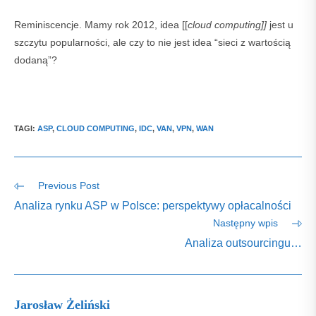
Reminiscencje. Mamy rok 2012, idea [[
cloud computing]]
jest u
szczytu popularności, ale czy to nie jest idea “sieci z wartością
dodaną”?
TAGI
:
ASP
,
CLOUD COMPUTING
,
IDC
,
VAN
,
VPN
,
WAN
Read
Previous Post
more
Analiza rynku ASP w Polsce: perspektywy opłacalności
articles
Następny wpis
Analiza outsourcingu…
Jarosław Żeliński