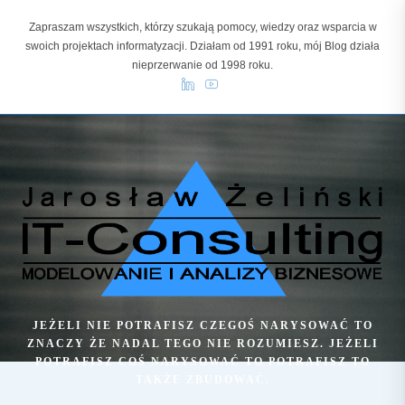
Skip
Zapraszam wszystkich, którzy szukają pomocy, wiedzy oraz wsparcia w
to
swoich projektach informatyzacji. Działam od 1991 roku, mój Blog działa
content
nieprzerwanie od 1998 roku.
JEŻELI NIE POTRAFISZ CZEGOŚ NARYSOWAĆ TO
ZNACZY ŻE NADAL TEGO NIE ROZUMIESZ. JEŻELI
POTRAFISZ COŚ NARYSOWAĆ TO POTRAFISZ TO
TAKŻE ZBUDOWAĆ.