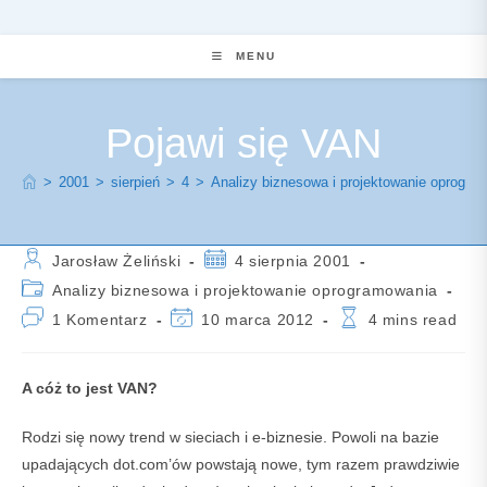
MENU
Pojawi się VAN
>
2001
>
sierpień
>
4
>
Analizy biznesowa i projektowanie oprogra
Post
Post
Jarosław Żeliński
4 sierpnia 2001
author:
published:
Post
Analizy biznesowa i projektowanie oprogramowania
category:
Post
Post
Reading
1 Komentarz
10 marca 2012
4 mins read
comments:
last
time:
modified:
A cóż to jest VAN?
Rodzi się nowy trend w sieciach i e-biznesie. Powoli na bazie
upadających dot.com’ów powstają nowe, tym razem prawdziwie