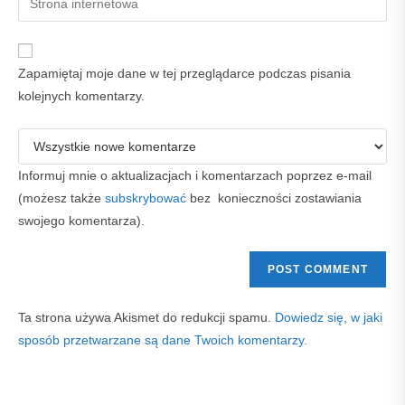
to
address
your
comment
to
website
comment
URL
Zapamiętaj moje dane w tej przeglądarce podczas pisania
(optional)
kolejnych komentarzy.
Informuj mnie o aktualizacjach i komentarzach poprzez e-mail
(możesz także
subskrybować
bez konieczności zostawiania
swojego komentarza).
Ta strona używa Akismet do redukcji spamu.
Dowiedz się, w jaki
sposób przetwarzane są dane Twoich komentarzy.