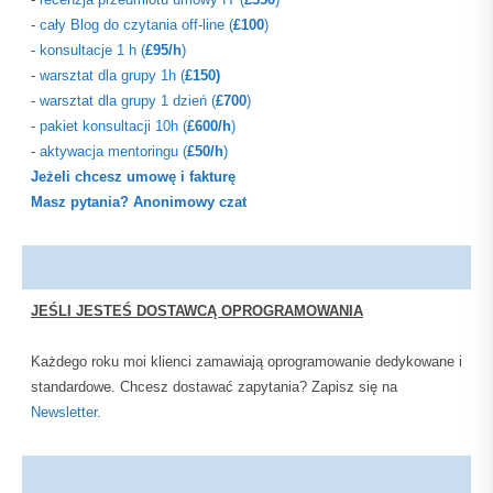
-
cały Blog do czytania off-line
(
£100
)
-
konsultacje 1 h
(
£95/h
)
-
warsztat dla grupy 1h (
£150)
-
warsztat dla grupy 1 dzień (
£700
)
-
pakiet konsultacji 10h (
£600/h
)
-
aktywacja mentoringu (
£50/h
)
Jeżeli chcesz umowę i fakturę
Masz pytania? Anonimowy czat
JEŚLI JESTEŚ DOSTAWCĄ OPROGRAMOWANIA
Każdego roku moi klienci zamawiają oprogramowanie dedykowane i
standardowe. Chcesz dostawać zapytania? Zapisz się na
Newsletter
.