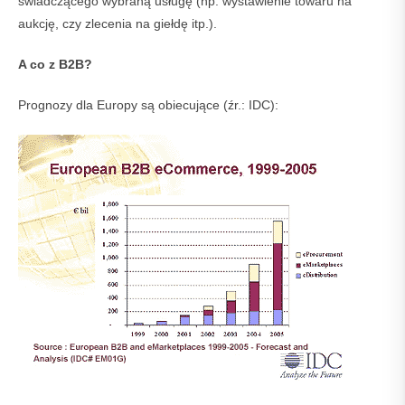
świadczącego wybraną usługę (np. wystawienie towaru na
aukcję, czy zlecenia na giełdę itp.).
A co z B2B?
Prognozy dla Europy są obiecujące (źr.: IDC):