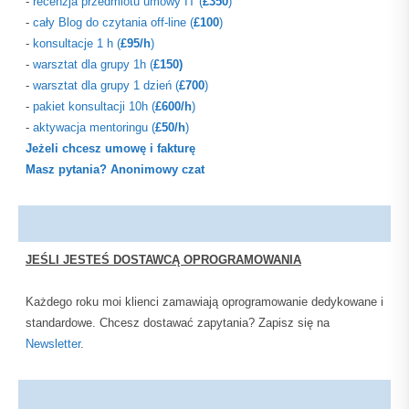
-
recenzja przedmiotu umowy IT (
£350
)
-
cały Blog do czytania off-line
(
£100
)
-
konsultacje 1 h
(
£95/h
)
-
warsztat dla grupy 1h (
£150)
-
warsztat dla grupy 1 dzień (
£700
)
-
pakiet konsultacji 10h (
£600/h
)
-
aktywacja mentoringu (
£50/h
)
Jeżeli chcesz umowę i fakturę
Masz pytania? Anonimowy czat
JEŚLI JESTEŚ DOSTAWCĄ OPROGRAMOWANIA
Każdego roku moi klienci zamawiają oprogramowanie dedykowane i
standardowe. Chcesz dostawać zapytania? Zapisz się na
Newsletter
.