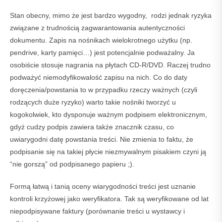
Stan obecny, mimo że jest bardzo wygodny, rodzi jednak ryzyka
związane z trudnością zagwarantowania autentyczności
dokumentu. Zapis na nośnikach wielokrotnego użytku (np.
pendrive, karty pamięci…) jest potencjalnie podważalny. Ja
osobiście stosuje nagrania na płytach CD-R/DVD. Raczej trudno
podważyć niemodyfikowalość zapisu na nich. Co do daty
doręczenia/powstania to w przypadku rzeczy ważnych (czyli
rodzących duże ryzyko) warto takie nośniki tworzyć u
kogokolwiek, kto dysponuje ważnym podpisem elektronicznym,
gdyż cudzy podpis zawiera także znacznik czasu, co
uwiarygodni datę powstania treści. Nie zmienia to faktu, że
podpisanie się na takiej płycie niezmywalnym pisakiem czyni ją
“nie gorszą” od podpisanego papieru ;).
Formą łatwą i tanią oceny wiarygodności treści jest uznanie
kontroli krzyżowej jako weryfikatora. Tak są weryfikowane od lat
niepodpisywane faktury (porównanie treści u wystawcy i