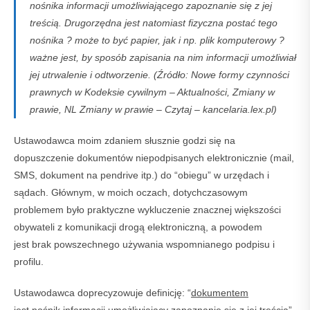
nośnika informacji umożliwiającego zapoznanie się z jej
treścią. Drugorzędna jest natomiast fizyczna postać tego
nośnika ? może to być papier, jak i np. plik komputerowy ?
ważne jest, by sposób zapisania na nim informacji umożliwiał
jej utrwalenie i odtworzenie. (Źródło:
Nowe formy czynności
prawnych w Kodeksie cywilnym – Aktualności, Zmiany w
prawie, NL Zmiany w prawie – Czytaj – kancelaria.lex.pl)
Ustawodawca moim zdaniem słusznie godzi się na
dopuszczenie dokumentów niepodpisanych elektronicznie (mail,
SMS, dokument na pendrive itp.) do “obiegu” w urzędach i
sądach. Głównym, w moich oczach, dotychczasowym
problemem było praktyczne wykluczenie znacznej większości
obywateli z komunikacji drogą elektroniczną, a powodem
jest brak powszechnego używania wspomnianego podpisu i
profilu.
Ustawodawca doprecyzowuje definicję: “
dokumentem
jest nośnik informacji umożliwiający zapoznanie się z jej treścią”.