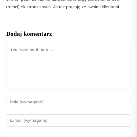
(treści) elektronicznych. Ja tak pracuję ze swoimi klientami.
Dodaj komentarz
Comment
Enter
your
name
Enter
or
your
username
email
Enter