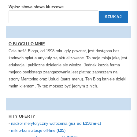
Wpisz słowa słowa kluczowe
SZUKAJ
O BLOGU I O MNIE
Cała treść Bloga, od 1998 roku gdy powstał, jest dostępna bez
żadnych opłat a artykuły są aktualizowane. To moja misja jaką jest
edukacja i publiczne dzielenie się wiedzą. Jednak każda forma
mojego osobistego zaangażowania jest płatna: zapraszam na
strony Mentoring oraz Usługi (patrz menu). Ten Blog istnieje dzięki
moim klientom, Ty też możesz być jednym z nich.
HITY OFERTY
-
nadzór merytoryczny wdrożenia (
już od
£
150
/m-c
)
-
mikro-konsultacje off-line (
£25
)