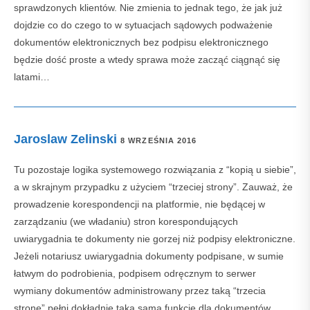
sprawdzonych klientów. Nie zmienia to jednak tego, że jak już
dojdzie co do czego to w sytuacjach sądowych podważenie
dokumentów elektronicznych bez podpisu elektronicznego
będzie dość proste a wtedy sprawa może zacząć ciągnąć się
latami…
Jaroslaw Zelinski
8 WRZEŚNIA 2016
Tu pozostaje logika systemowego rozwiązania z “kopią u siebie”,
a w skrajnym przypadku z użyciem “trzeciej strony”. Zauważ, że
prowadzenie korespondencji na platformie, nie będącej w
zarządzaniu (we władaniu) stron korespondujących
uwiarygadnia te dokumenty nie gorzej niż podpisy elektroniczne.
Jeżeli notariusz uwiarygadnia dokumenty podpisane, w sumie
łatwym do podrobienia, podpisem odręcznym to serwer
wymiany dokumentów administrowany przez taką “trzecia
stronę” pełni dokładnie taką samą funkcję dla dokumentów