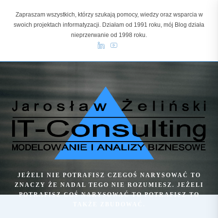
Skip
Zapraszam wszystkich, którzy szukają pomocy, wiedzy oraz wsparcia w
to
swoich projektach informatyzacji. Działam od 1991 roku, mój Blog działa
content
nieprzerwanie od 1998 roku.
JEŻELI NIE POTRAFISZ CZEGOŚ NARYSOWAĆ TO
ZNACZY ŻE NADAL TEGO NIE ROZUMIESZ. JEŻELI
POTRAFISZ COŚ NARYSOWAĆ TO POTRAFISZ TO
TAKŻE ZBUDOWAĆ.