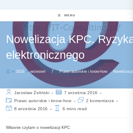
MENU
Nowelizacja KPC. Ryzyk
elektronicznego
>
2016
>
wrzesień
>
7
>
Prawo autorskie i know-how
>
Nowelizacj
Post
Post
Jarosław Żeliński
7 września 2016
author:
published:
Post
Post
Prawo autorskie i know-how
2 komentarze
category:
comments:
Post
Reading
8 września 2016
6 mins read
last
time:
modified:
Własnie czytam o nowelizacji KPC: