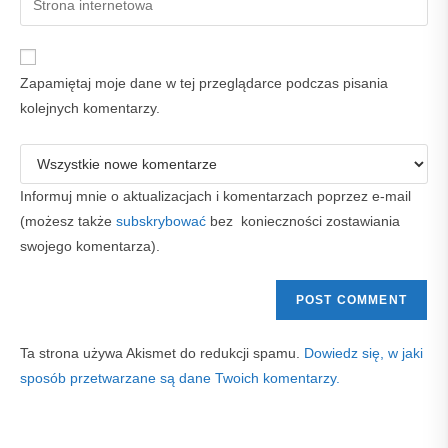
to
address
your
comment
to
website
comment
URL
Zapamiętaj moje dane w tej przeglądarce podczas pisania
(optional)
kolejnych komentarzy.
Informuj mnie o aktualizacjach i komentarzach poprzez e-mail
(możesz także
subskrybować
bez konieczności zostawiania
swojego komentarza).
Ta strona używa Akismet do redukcji spamu.
Dowiedz się, w jaki
sposób przetwarzane są dane Twoich komentarzy.