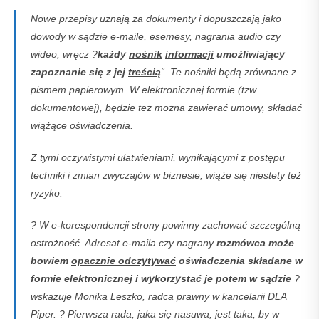
Nowe przepisy uznają za dokumenty i dopuszczają jako
dowody w sądzie e-maile, esemesy, nagrania audio czy
wideo, wręcz ?
każdy
nośnik
informacji
umożliwiający
zapoznanie się z jej
treścią
“. Te nośniki będą zrównane z
pismem papierowym. W elektronicznej formie (tzw.
dokumentowej), będzie też można zawierać umowy, składać
wiążące oświadczenia.
Z tymi oczywistymi ułatwieniami, wynikającymi z postępu
techniki i zmian zwyczajów w biznesie, wiąże się niestety też
ryzyko.
? W e-korespondencji strony powinny zachować szczególną
ostrożność. Adresat e-maila czy nagrany
rozmówca może
bowiem
opacznie odczytywać
oświadczenia składane w
formie elektronicznej i wykorzystać je potem w sądzie
?
wskazuje Monika Leszko, radca prawny w kancelarii DLA
Piper. ? Pierwsza rada, jaka się nasuwa, jest taka, by w