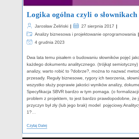
Logika ogólna czyli o słownikach
Post
Post
Jarosław Żeliński
27 sierpnia 2017
author:
published:
Post
Analizy biznesowa i projektowanie oprogramowania
category:
Post
4 grudnia 2023
last
modified:
Dwa lata temu pisałem o budowaniu słowników pojęć jak
każdego dokumentu analitycznego. (trójkąt semiotyczny)
analizy, warto robić to ?dobrze?, można to nazwać meto
przesady. Reguły biznesowe, rygory ich tworzenia, słowni
wszystko służy poprawie jakości wyników analizy, dokumen
Specyfikacja SBVR bardzo w tym pomaga. (o formalizacji m
problem z projektem, to jest bardzo prawdopodobne, że 
przyczyn był zły (lub jego brak) model pojęciowy.Analitycy
1?…
Logika
Czytaj Dalej
Ogólna
Czyli