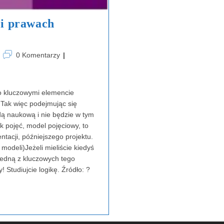
ROI
Na
Sens?
 i prawach
Post
0 Komentarzy
comments:
o kluczowymi elemencie
 Tak więc podejmując się
dą naukową i nie będzie w tym
k pojęć, model pojęciowy, to
tacji, późniejszego projektu.
odeli)Jeżeli mieliście kiedyś
jedną z kluczowych tego
! Studiujcie logikę. Źródło: ?