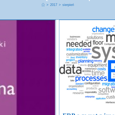
>
2017
>
sierpień