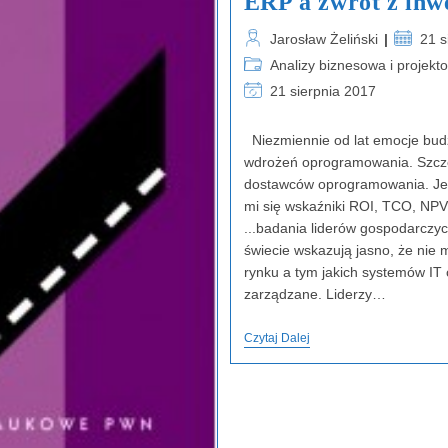
ERP a zwrot z inwe
Post
Post
Jarosław Żeliński
21 s
author:
publishe
Post
Analizy biznesowa i projek
category:
Post
21 sierpnia 2017
last
modified:
Niezmiennie od lat emocje budz
wdrożeń oprogramowania. Szczeg
dostawców oprogramowania. Jed
mi się wskaźniki ROI, TCO, NPV.
...badania liderów gospodarczy
świecie wskazują jasno, że nie 
rynku a tym jakich systemów IT ci
zarządzane. Liderzy…
ERP
Czytaj Dalej
A
Zwrot
Z
Inwestycji
–
Czy