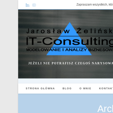
Skip
Zapraszam wszystkich, któ
to
content
JEŻELI NIE POTRAFISZ CZEGOŚ NARYSOWA
STRONA GŁÓWNA
BLOG
O MNIE
KONTAK
Arc