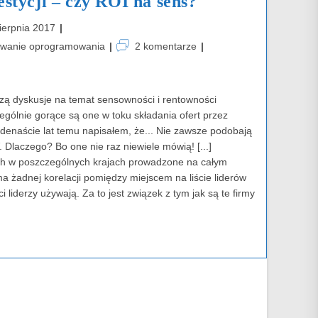
stycji – czy ROI na sens?
ierpnia 2017
d:
Post
towanie oprogramowania
2 komentarze
comments:
ą dyskusje na temat sensowności i rentowności
ólnie gorące są one w toku składania ofert przez
enaście lat temu napisałem, że... Nie zawsze podobają
 Dlaczego? Bo one nie raz niewiele mówią! [...]
ch w poszczególnych krajach prowadzone na całym
ma żadnej korelacji pomiędzy miejscem na liście liderów
 liderzy używają. Za to jest związek z tym jak są te firmy