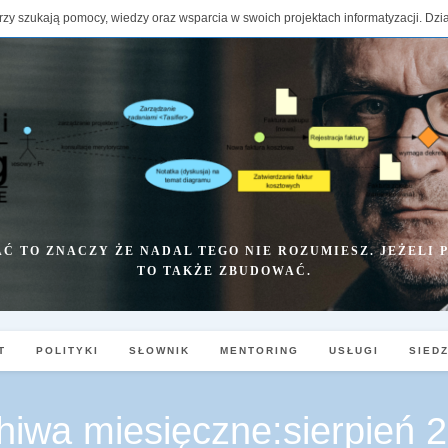
rzy szukają pomocy, wiedzy oraz wsparcia w swoich projektach informatyzacji. Dzi
Ć TO ZNACZY ŻE NADAL TEGO NIE ROZUMIESZ. JEŻELI
TO TAKŻE ZBUDOWAĆ.
T
POLITYKI
SŁOWNIK
MENTORING
USŁUGI
SIED
hiwa miesięczne:sierpień 