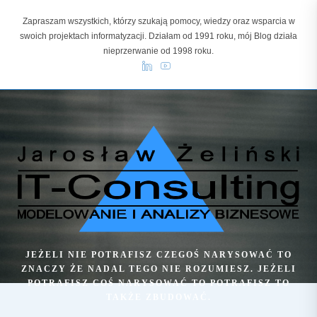
Skip
Zapraszam wszystkich, którzy szukają pomocy, wiedzy oraz wsparcia w
to
swoich projektach informatyzacji. Działam od 1991 roku, mój Blog działa
content
nieprzerwanie od 1998 roku.
JEŻELI NIE POTRAFISZ CZEGOŚ NARYSOWAĆ TO
ZNACZY ŻE NADAL TEGO NIE ROZUMIESZ. JEŻELI
POTRAFISZ COŚ NARYSOWAĆ TO POTRAFISZ TO
TAKŻE ZBUDOWAĆ.