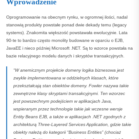
Wprowadzenie
Oprogramowanie na obecnym rynku, w ogromnej ilości, nadal
stanowią produkty powstałe ponad dwie dekady temu (legacy
systems). Znakomita większość powstawała ewolucyjnie. Lata
90-te to bardzo często monolity budowane w oparciu o EJB,
JavaEE i nieco później Microsoft .NET. Są to wzorce powstała na
bazie relacyjnego modelu danych i skryptów transakcyjnych.
“W anemicznym projekcie domeny logika biznesowa jest
zwykle implementowana w oddzielnych klasach, które
przekształcają stan obiektów domeny. Fowler nazywa takie
zewnętrzne klasy skryptami transakcyjnymi. Ten wzorzec
jest powszechnym podejściem w aplikacjach Java,
wspieranym przez technologie takie jak wczesne wersje
Entity Beans EJB, a także w aplikacjach .NET zgodnych z
architekturą Three-Layered Services Application, gdzie takie
obiekty należą do kategorii “Business Entities” (chociaż