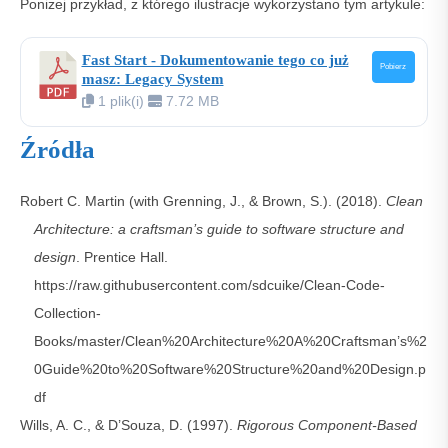
Poniżej przykład, z którego ilustracje wykorzystano tym artykule:
Fast Start - Dokumentowanie tego co już
Pobierz
masz: Legacy System
1 plik(i)
7.72 MB
Źródła
Robert C. Martin (with Grenning, J., & Brown, S.). (2018).
Clean
Architecture: a craftsman’s guide to software structure and
design
. Prentice Hall.
https://raw.githubusercontent.com/sdcuike/Clean-Code-
Collection-
Books/master/Clean%20Architecture%20A%20Craftsman’s%2
0Guide%20to%20Software%20Structure%20and%20Design.p
df
Wills, A. C., & D’Souza, D. (1997).
Rigorous Component-Based