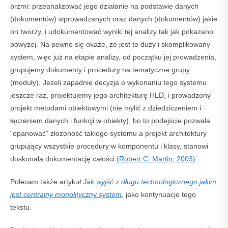
brzmi: przeanalizować jego działanie na podstawie danych
(dokumentów) wprowadzanych oraz danych (dokumentów) jakie
on tworzy, i udokumentować wyniki tej analizy tak jak pokazano
powyżej. Na pewno się okaże, że jest to duży i skomplikowany
system, więc już na etapie analizy, od początku jej prowadzenia,
grupujemy dokumenty i procedury na tematyczne grupy
(moduły). Jeżeli zapadnie decyzja o wykonaniu tego systemu
jeszcze raz, projektujemy jego architekturę HLD, i prowadzony
projekt metodami obiektowymi (nie mylić z dziedziczeniem i
łączeniem danych i funkcji w obiekty), bo to podejście pozwala
“opanować” złożoność takiego systemu a projekt architektury
grupujący wszystkie procedury w komponentu i klasy, stanowi
doskonała dokumentację całości
(Robert C. Martin, 2003)
.
Polecam także artykuł
Jak wyjść z długu technologicznego jakim
jest centralny monolityczny system
, jako kontynuacje tego
tekstu.