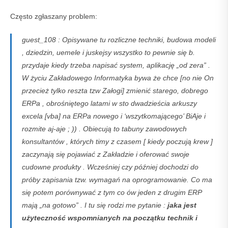
Często zgłaszany problem:
guest_108 : Opisywane tu rozliczne techniki, budowa modeli
, dziedzin, uemele i juskejsy wszystko to pewnie się b.
przydaje kiedy trzeba napisać system, aplikację „od zera” .
W życiu Zakładowego Informatyka bywa że chce [no nie On
przecież tylko reszta tzw Załogi] zmienić starego, dobrego
ERPa , obrośniętego latami w sto dwadzieścia arkuszy
excela [vba] na ERPa nowego i ‘wszytkomającego’ BiAje i
rozmite aj-aje ; )) . Obiecują to tabuny zawodowych
konsultantów , których timy z czasem [ kiedy poczują krew ]
zaczynają się pojawiać z Zakładzie i oferować swoje
cudowne produkty . Wcześniej czy później dochodzi do
próby zapisania tzw. wymagań na oprogramowanie. Co ma
się potem porównywać z tym co ów jeden z drugim ERP
mają „na gotowo” . I tu się rodzi me pytanie :
jaka jest
użyteczność wspomnianych na początku technik i