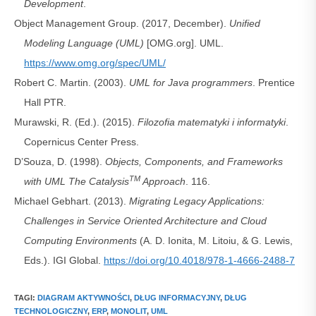
Development
.
Object Management Group. (2017, December).
Unified
Modeling Language (UML)
[OMG.org]. UML.
https://www.omg.org/spec/UML/
Robert C. Martin. (2003).
UML for Java programmers
. Prentice
Hall PTR.
Murawski, R. (Ed.). (2015).
Filozofia matematyki i informatyki
.
Copernicus Center Press.
D’Souza, D. (1998).
Objects, Components, and Frameworks
TM
with UML The Catalysis
Approach
. 116.
Michael Gebhart. (2013).
Migrating Legacy Applications:
Challenges in Service Oriented Architecture and Cloud
Computing Environments
(A. D. Ionita, M. Litoiu, & G. Lewis,
Eds.). IGI Global.
https://doi.org/10.4018/978-1-4666-2488-7
TAGI
:
DIAGRAM AKTYWNOŚCI
,
DŁUG INFORMACYJNY
,
DŁUG
TECHNOLOGICZNY
,
ERP
,
MONOLIT
,
UML