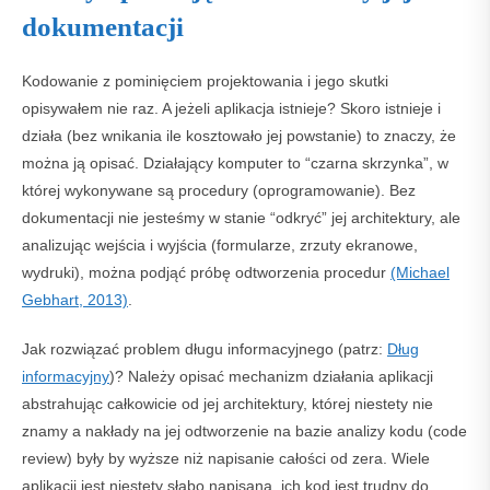
dokumentacji
Kodowanie z pominięciem projektowania i jego skutki
opisywałem nie raz. A jeżeli aplikacja istnieje? Skoro istnieje i
działa (bez wnikania ile kosztowało jej powstanie) to znaczy, że
można ją opisać. Działający komputer to “czarna skrzynka”, w
której wykonywane są procedury (oprogramowanie). Bez
dokumentacji nie jesteśmy w stanie “odkryć” jej architektury, ale
analizując wejścia i wyjścia (formularze, zrzuty ekranowe,
wydruki), można podjąć próbę odtworzenia procedur
(Michael
Gebhart, 2013)
.
Jak rozwiązać problem długu informacyjnego (patrz:
Dług
informacyjny
)? Należy opisać mechanizm działania aplikacji
abstrahując całkowicie od jej architektury, której niestety nie
znamy a nakłady na jej odtworzenie na bazie analizy kodu (code
review) były by wyższe niż napisanie całości od zera. Wiele
aplikacji jest niestety słabo napisana, ich kod jest trudny do