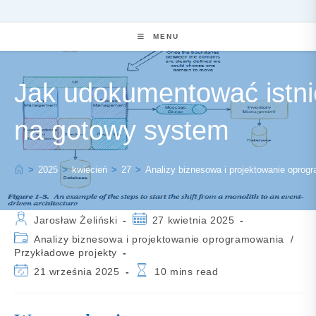
MENU
Jak udokumentować istni
na gotowy system
>
2025
>
kwiecień
>
27
>
Analizy biznesowa i projektowanie oprog
Post
Post
Jarosław Żeliński
27 kwietnia 2025
author:
published:
Post
Analizy biznesowa i projektowanie oprogramowania
/
category:
Przykładowe projekty
Post
Reading
21 września 2025
10 mins read
last
time:
modified: