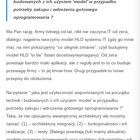
budowanych z ich użyciem ‘model’ w przypadku
potrzeby zakupu i wdrożenia gotowego
oprogramowania ?
Ma Pan rację, firmy istnieją od lat, nikt nie zaczyna IT od zera,
dlatego: najpierw tworzymy model HLD systemu IT (gdy go mnie
ma), na nim pokazujemy “co ulegnie zmianie”, czyli budujemy
model HLD “to be” 9stan docelowy/wymagany). Od zera
powstaje bardzo mało aplikacji, ale z reguły jest to to co buduje
przewagę firmy – to jej know-how. Drugi przypadek to nowe
przepisy do obsłużenia.
Na pytanie ” jaka jest użyteczność wspomnianych na początku
technik i budowanych z ich użyciem ‘model’ w przypadku
potrzeby zakupu i wdrożenia gotowego oprogramowania ?”
Taka, że nie opisujemy wewnętrznej architektury ale musimy
opisać: (1) – architekturę integracji, (2) – funkcjonalności i ich
realizacje, (3) – testy. Dlatego powstają (lub mamy aktualne)
modele procesów biznesowych oraz szablony dokumentów i ich