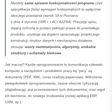
Niestety
same spisane funkcjonalności programu
czyli
specyfikacja (lista) wymagań funkcjonalnych to wyłącznie
idea jego powstania (wyrok SA w Poznaniu
z dnia 4 stycznia 1995 r. I ACr 422/94). Precyzję opisu,
dającą ochronę w postaci pełnego prawa do powstałego
produktu, uzyskuje się dopiero opracowując projekt jego
konstrukcji, struktur danych i mechanizmu działania,
stosując
wzory matematyczne, algorytmy, unikalne
struktury i schematy blokowe
.
Jak inaczej? Każde oprogramowanie to komunikacja człowiek-
komputer a narzędziem i produktem pracy tej “pary” są
dokumenty (PDF, XML, coraz rzadziej papierowe). Wdrożenie
jakiegokolwiek oprogramowania, zwane obecnie cyfryzacją
(digitalizacją), jest przeniesieniem tych dokumentów, oraz reguł
ich tworzenia, do nowego środowiska (nowej aplikacji ERP,
CRM, itp.).