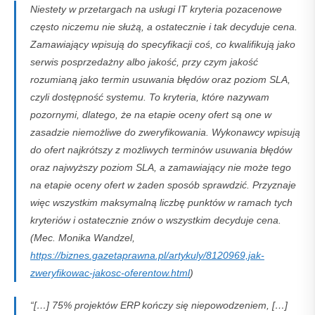
Niestety w przetargach na usługi IT kryteria pozacenowe
często niczemu nie służą, a ostatecznie i tak decyduje cena.
Zamawiający wpisują do specyfikacji coś, co kwalifikują jako
serwis posprzedażny albo jakość, przy czym jakość
rozumianą jako termin usuwania błędów oraz poziom SLA,
czyli dostępność systemu. To kryteria, które nazywam
pozornymi, dlatego, że na etapie oceny ofert są one w
zasadzie niemożliwe do zweryfikowania. Wykonawcy wpisują
do ofert najkrótszy z możliwych terminów usuwania błędów
oraz najwyższy poziom SLA, a zamawiający nie może tego
na etapie oceny ofert w żaden sposób sprawdzić. Przyznaje
więc wszystkim maksymalną liczbę punktów w ramach tych
kryteriów i ostatecznie znów o wszystkim decyduje cena.
(Mec. Monika Wandzel,
https://biznes.gazetaprawna.pl/artykuly/8120969,jak-
zweryfikowac-jakosc-oferentow.html
)
“[…] 75% projektów ERP kończy się niepowodzeniem, […]