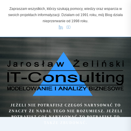
Skip
Zapraszam wszystkich, którzy szukają pomocy, wiedzy oraz wsparcia w
to
swoich projektach informatyzacji. Działam od 1991 roku, mój Blog działa
content
nieprzerwanie od 1998 roku.
JEŻELI NIE POTRAFISZ CZEGOŚ NARYSOWAĆ TO
ZNACZY ŻE NADAL TEGO NIE ROZUMIESZ. JEŻELI
POTRAFISZ COŚ NARYSOWAĆ TO POTRAFISZ TO
TAKŻE ZBUDOWAĆ.