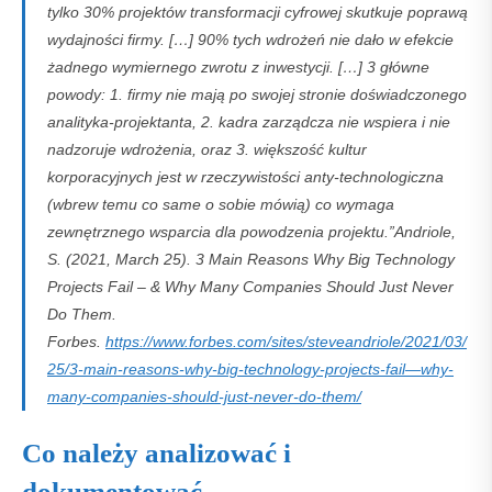
tylko 30% projektów transformacji cyfrowej skutkuje poprawą
wydajności firmy. […] 90% tych wdrożeń nie dało w efekcie
żadnego wymiernego zwrotu z inwestycji. […] 3 główne
powody: 1. firmy nie mają po swojej stronie doświadczonego
analityka-projektanta, 2. kadra zarządcza nie wspiera i nie
nadzoruje wdrożenia, oraz 3. większość kultur
korporacyjnych jest w rzeczywistości anty-technologiczna
(wbrew temu co same o sobie mówią) co wymaga
zewnętrznego wsparcia dla powodzenia projektu.”Andriole,
S. (2021, March 25). 3 Main Reasons Why Big Technology
Projects Fail – & Why Many Companies Should Just Never
Do Them.
Forbes.
https://www.forbes.com/sites/steveandriole/2021/03/
25/3-main-reasons-why-big-technology-projects-fail—why-
many-companies-should-just-never-do-them/
Co należy analizować i
dokumentować