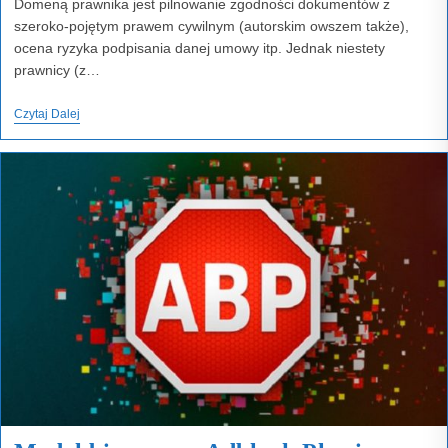
Domeną prawnika jest pilnowanie zgodności dokumentów z
szeroko-pojętym prawem cywilnym (autorskim owszem także),
ocena ryzyka podpisania danej umowy itp. Jednak niestety
prawnicy (z…
Prawo
Czytaj Dalej
Autorskie
I
Prawa
Pokrewne