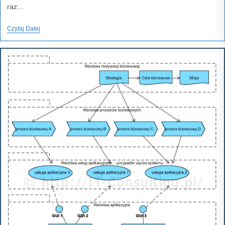
raz…
Ochrona
Czytaj Dalej
Oprogramowania
A
Prawo
Autorskie
–
Wartości
Intelektualne
W
Umowach