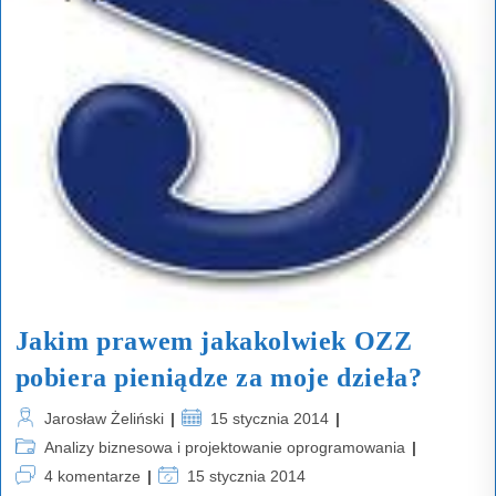
Jakim prawem jakakolwiek OZZ
pobiera pieniądze za moje dzieła?
Post
Post
Jarosław Żeliński
15 stycznia 2014
author:
published:
Post
Analizy biznesowa i projektowanie oprogramowania
category:
Post
Post
4 komentarze
15 stycznia 2014