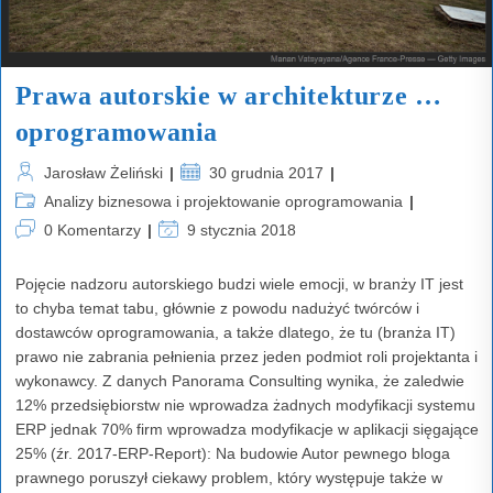
Prawa autorskie w architekturze …
oprogramowania
Post
Post
Jarosław Żeliński
30 grudnia 2017
author:
published:
Post
Analizy biznesowa i projektowanie oprogramowania
category:
Post
Post
0 Komentarzy
9 stycznia 2018
comments:
last
modified:
Pojęcie nadzoru autorskiego budzi wiele emocji, w branży IT jest
to chyba temat tabu, głównie z powodu nadużyć twórców i
dostawców oprogramowania, a także dlatego, że tu (branża IT)
prawo nie zabrania pełnienia przez jeden podmiot roli projektanta i
wykonawcy. Z danych Panorama Consulting wynika, że zaledwie
12% przedsiębiorstw nie wprowadza żadnych modyfikacji systemu
ERP jednak 70% firm wprowadza modyfikacje w aplikacji sięgające
25% (źr. 2017-ERP-Report): Na budowie Autor pewnego bloga
prawnego poruszył ciekawy problem, który występuje także w