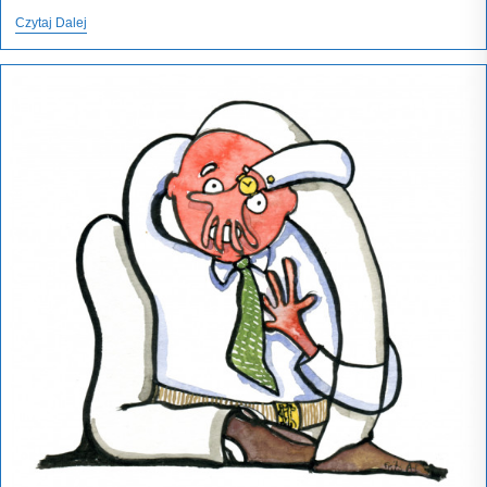
Opis
Czytaj Dalej
Przedmiotu
Zamówienia
–
Instrukcja
Nie
Tylko
Dla
Prawników