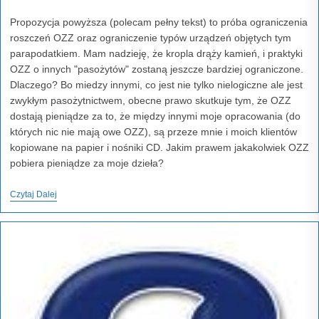
comments:
last
modified:
Propozycja powyższa (polecam pełny tekst) to próba ograniczenia
roszczeń OZZ oraz ograniczenie typów urządzeń objętych tym
parapodatkiem. Mam nadzieję, że kropla drąży kamień, i praktyki
OZZ o innych "pasożytów" zostaną jeszcze bardziej ograniczone.
Dlaczego? Bo miedzy innymi, co jest nie tylko nielogiczne ale jest
zwykłym pasożytnictwem, obecne prawo skutkuje tym, że OZZ
dostają pieniądze za to, że między innymi moje opracowania (do
których nic nie mają owe OZZ), są przeze mnie i moich klientów
kopiowane na papier i nośniki CD. Jakim prawem jakakolwiek OZZ
pobiera pieniądze za moje dzieła?
Jakim
Czytaj Dalej
Prawem
Jakakolwiek
OZZ
Pobiera
Pieniądze
Za
Moje
Dzieła?